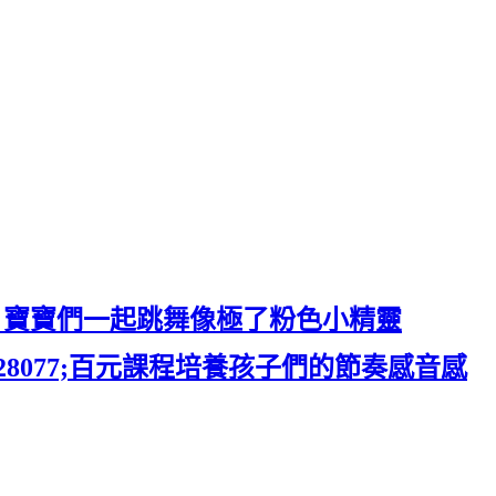
！寶寶們一起跳舞像極了粉色小精靈
&#128077;百元課程培養孩子們的節奏感音感