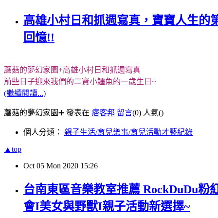
高雄小村日和抓週寫真，寶寶人生的
回憶!!
蘑菇的夢幻家園+高雄小村日和抓週寫真
前些日子迎來我們的二寶小鱷魚的一歲生日~
(繼續閱讀...)
蘑菇的夢幻家園➕ 發表在
痞客邦
留言
(0)
人氣(
)
個人分類：
親子生活/育兒樂事/育兒活動才藝紀錄
▲top
Oct
05
Mon
2020
15:26
台南東區音樂教室推薦 RockDuD
會I美女與野獸I親子活動新選擇~