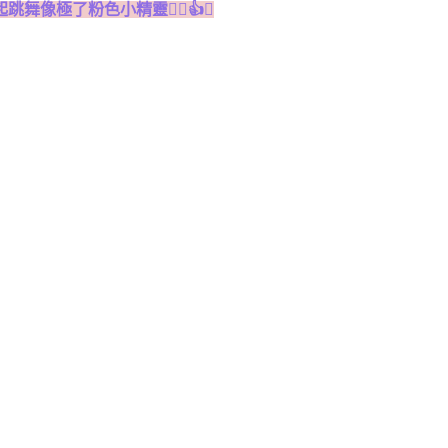
像極了粉色小精靈🧚‍♀️👍✨