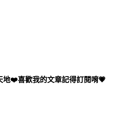
地❤️喜歡我的文章記得訂閱唷💗