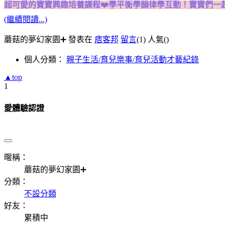
超可愛的寶寶興趣培養課程❤️學平衡學韻律學互動！寶寶們一起跳舞
(繼續閱讀...)
蘑菇的夢幻家園➕ 發表在
痞客邦
留言
(1)
人氣(
)
個人分類：
親子生活/育兒樂事/育兒活動才藝紀錄
▲top
1
愛體驗認證
暱稱：
蘑菇的夢幻家園➕
分類：
不設分類
好友：
累積中