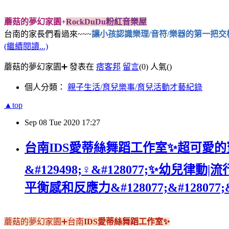
蘑菇的夢幻家園+
RockDuDu粉紅音樂屋
台南的家長們看過來~~~
讓小孩認識樂理/音符/樂器的第一把交椅在
(繼續閱讀...)
蘑菇的夢幻家園➕ 發表在
痞客邦
留言
(0)
人氣(
)
個人分類：
親子生活/育兒樂事/育兒活動才藝紀錄
▲top
Sep
08
Tue
2020
17:27
台南IDS愛蒂絲舞蹈工作室✨超可愛
&#129498;‍♀️&#128077;✨
平衡感和反應力&#128077;&#128077;&
蘑菇的夢幻家園➕台南
IDS愛蒂絲舞蹈工作室✨