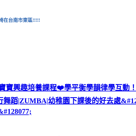
台南市東區!!!!!
的寶寶興趣培養課程❤️學平衡學韻律學互動
幼兒律動|流行舞蹈|ZUMBA|幼稚園下課後的好去處
#128077;