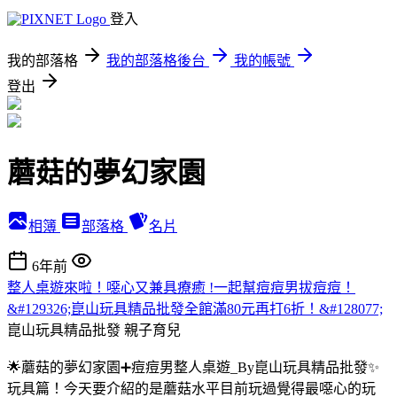
登入
我的部落格
我的部落格後台
我的帳號
登出
蘑菇的夢幻家園
相簿
部落格
名片
6年前
整人桌遊來啦！噁心又兼具療癒 !一起幫痘痘男拔痘痘！
&#129326;崑山玩具精品批發全館滿80元再打6折！&#128077;
崑山玩具精品批發
親子育兒
🌟蘑菇的夢幻家園➕痘痘男整人桌遊_By崑山玩具精品批發✨
玩具篇！今天要介紹的是蘑菇水平目前玩過覺得最噁心的玩