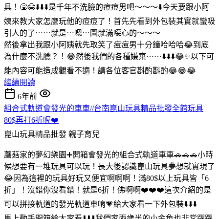
具！🤮😂⬇️⬇️⬇️是千年不洗臉的痘痘男吧～～～⬇️今天要跟小阿
姨來教大家怎麼玩他的痘痘了！首先先看到外包裝其實就蠻吸
引人的了⋯⋯就是⋯嗯⋯圖就滿噁心的～～～
然後拿出我跟小阿姨就先取笑了痘痘男十分鐘哈哈哈😂到底
為什麼不洗臉？！😂然後我們的各種嫌棄⋯⋯⬇️⬇️⬇️😂✨以下可
能內容可能造成觀看不適！請各位客官斟酌斟酌😂😂😂
繼續閱讀
6年前
組合式軌道會發光的車車//台南崑山玩具精品批發全館玩具
80$再打6折喔❤️
崑山玩具精品批發
親子育兒
蘑菇家的夢幻樂園➕開箱會發光的組合式軌道車車🚗🚗🚗小時
候想要有一堆玩具可以玩！長大後認識崑山玩具夢想就實現了
😂因為這裡的玩具好玩又便宜啊啊啊！滿80$以上玩具皆「6
折」！沒錯你沒看錯！就是6折！佛啊啊❤️❤️❤️這次介紹的是
可以拼接軌道的發光軌道車唷💗給大家看一下外包裝⬇️⬇️⬇️
馬上動手開箱給大家看⬇️⬇️⬇️我們家兩歲半的小金魚也非常躍躍