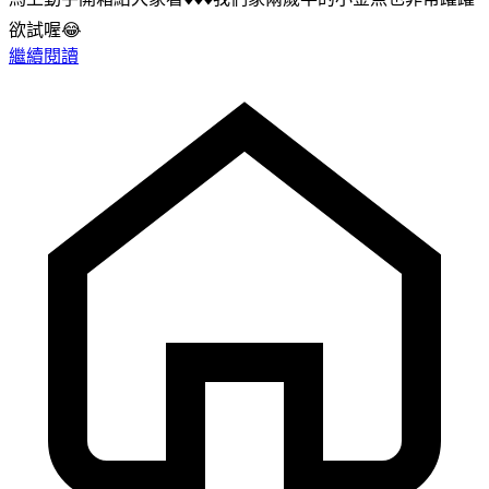
欲試喔😂
繼續閱讀