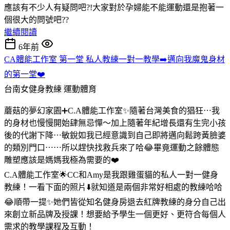
應該有不少人有疑問吧?!大家對於孕婦能不能運動還是抱著一
個很大的問號吧??
繼續閱讀
6年前
CA體能工作室 第一堂 私人教練一對一教學➡️邁向我魔鬼身材
的第一堂❤️
台南女健身教練
運動體育
蘑菇的夢幻家園➕C.A體能工作室✨隨著台灣美食的猖狂⋯我
的身材也慢慢開始肆無忌憚～加上隨著年紀增長還有生完小孩
後的代謝下降⋯敏銳如我已經意識到自己即將邁向鬆跨黃臉婆
的類別門口⋯⋯所以趕快找救兵來了哈😂畢竟運動之餘體態
雕塑應該是媽媽我極為需要的❤️
C.A體能工作室🌟CC和Amy是我跟雞蛋貓的私人一對一健身
教練！一看下面的照片⬇️就知道是兩個非常好相處的教練哈哈
😂順帶一提✨她們皆從知名健身房退去紅牌教練的身分自己出
來創立新品牌及授課！想要給予學生一個更好、更符合每個人
需求的教學課程及互動！