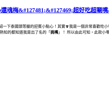
127481;&#127469;超好吃超唰嘴&#1
紹一下泰國頭等艙的迎賓小點心！其實🍄我是一個非常喜歡吃小零
✌️熟知的都知道我是出了名的「
挑嘴
」！ 所以由此可知，此款小零