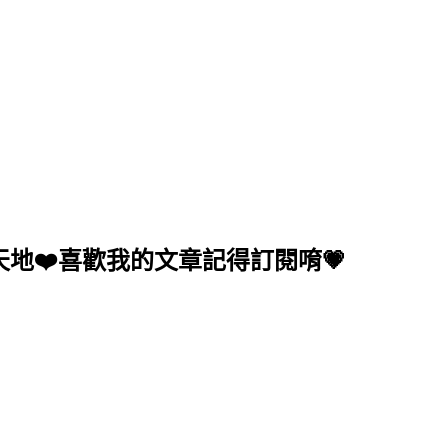
地❤️喜歡我的文章記得訂閱唷💗