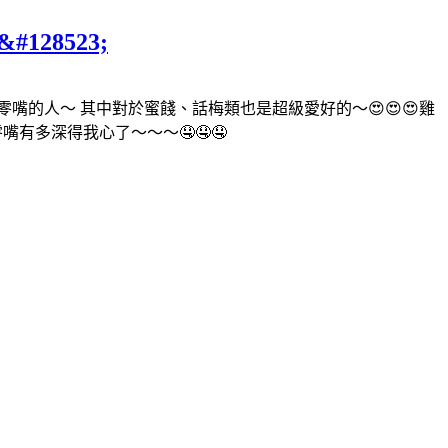
28523;
嘴的人～ 其中對於蜜餞、話梅類也是超級愛好的～😍😍😍雞
嘴有多深得我心了～～～🤤🤤🤤