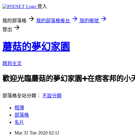
登入
我的部落格
我的部落格後台
我的帳號
登出
蘑菇的夢幻家園
跳到主文
歡迎光臨蘑菇的夢幻家園➕在痞客邦的小天
部落格全站分類：
不設分類
相簿
部落格
名片
Mar
31
Tue
2020
02:11