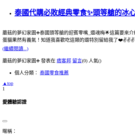
泰國代購必敗經典零食✨頭等艙的冰心還魂梅&#
蘑菇的夢幻家園➕泰國頭等艙的迎賓零嘴_還魂梅🌟這篇要來介
蛋貓果然有義氣！知道我喜歡吃這類的還特別留給我了❤️✌️✌️
(繼續閱讀...)
蘑菇的夢幻家園➕ 發表在
痞客邦
留言
(0)
人氣(
)
個人分類：
泰國零食推薦
▲top
1
愛體驗認證
暱稱：