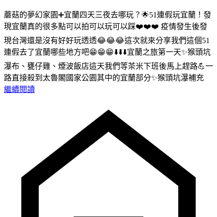
蘑菇的夢幻家園➕宜蘭四天三夜去哪玩？🌟51連假玩宜蘭！發
現宜蘭真的很多點可以拍可以玩可以踩❤️❤️❤️ 疫情發生後發
現台灣還是沒有好好玩透透😂😂😂這次就來分享我們這個51
連假去了宜蘭哪些地方吧😁😁😁⬇️⬇️⬇️宜蘭之旅第一天✨猴頭坑
瀑布、甕仔雞、煙波飯店這天我們等茶米下班後馬上趕路💪一
路直接殺到太魯閣國家公園其中的宜蘭部分✨猴頭坑瀑補充
繼續閱讀