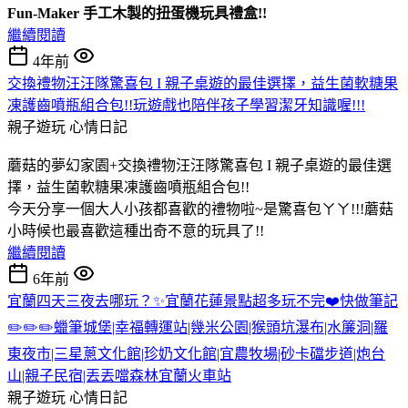
Fun-Maker 手工木製的扭蛋機玩具禮盒!!
繼續閱讀
4年前
交換禮物汪汪隊驚喜包 I 親子桌遊的最佳選擇，益生菌軟糖果
凍護齒噴瓶組合包!!玩遊戲也陪伴孩子學習潔牙知識喔!!!
親子遊玩
心情日記
蘑菇的夢幻家園+交換禮物汪汪隊驚喜包 I 親子桌遊的最佳選
擇，益生菌軟糖果凍護齒噴瓶組合包!!
今天分享一個大人小孩都喜歡的禮物啦~是驚喜包ㄚㄚ!!!蘑菇
小時候也最喜歡這種出奇不意的玩具了!!
繼續閱讀
6年前
宜蘭四天三夜去哪玩？✨宜蘭花蓮景點超多玩不完❤️快做筆記
✏️✏️✏️蠟筆城堡|幸福轉運站|幾米公園|猴頭坑瀑布|水簾洞|羅
東夜市|三星蔥文化館|珍奶文化館|宜農牧場|砂卡礑步道|炮台
山|親子民宿|丟丟噹森林宜蘭火車站
親子遊玩
心情日記